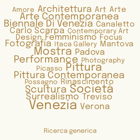
Architettura
Art
Arte
Amore
Arte Contemporanea
Biennale Di Venezia
Canaletto
Carlo Scarpa
Contemporary Art
Femminismo
Design
Focus
Fotografia
Mantova
Itaca Gallery
Mostra
Padova
Performance
Photography
Pittura
Picasso
Pittura Contemporanea
Rinascimento
Possagno
Società
Scultura
Surrealismo
Treviso
Venezia
Verona
Ricerca generica