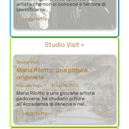
artista che non si conosce è tentare di
identificarne…
Leggi tutto »
Studio Visit
»
Studio Visit
Maria Pilotto: una pittura
originaria
Klaudia Fagu
11 Aprile 2023
Maria Pilotto è una giovane artista
padovana, ha studiato pittura
all’Accademia di Venezia e nel…
Leggi tutto »