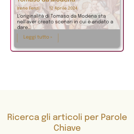
Irene Fenzi
12 Aprile 2024
L’originalità di Tomaso da Modena sta
nell’aver creato scenari in cui è andato a
dare…
Leggi tutto »
Ricerca gli articoli per Parole
Chiave