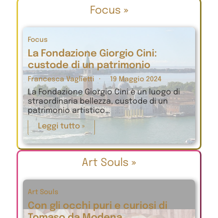
Focus
»
Focus
La Fondazione Giorgio Cini:
custode di un patrimonio
Francesca Vaglietti
19 Maggio 2024
La Fondazione Giorgio Cini è un luogo di
straordinaria bellezza, custode di un
patrimonio artistico…
Leggi tutto »
Art Souls
»
Art Souls
Con gli occhi puri e curiosi di
Tomaso da Modena