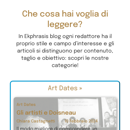
Che cosa hai voglia di
leggere?
In Ekphrasis blog ogni redattore ha il
proprio stile e campo d’interesse e gli
articoli si distinguono per contenuto,
taglio e obiettivo: scopri le nostre
categorie!
Art Dates
»
Art Dates
Gli artisti e Doisneau
Chiara Castagnetti
10 Febbraio 2024
Il modo migliore di comprendere un