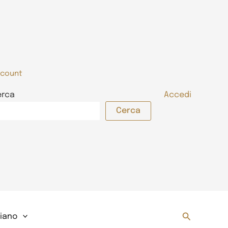
count
erca
Accedi
Cerca
Cerca
liano