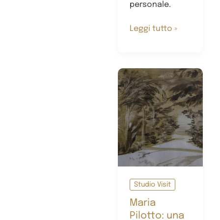
personale.
Nebojša
Leggi tutto »
Despotović:
“La
famosa
serie
di
Fioi”.
Studio Visit
Maria
Pilotto: una