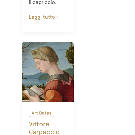
il capriccio.
Paesaggi
Leggi tutto »
e
capricci
veneziani
Art Dates
Vittore
Carpaccio