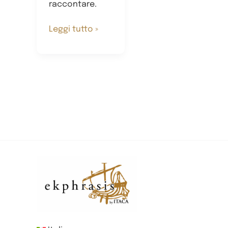
raccontare.
Vittore
Leggi tutto »
Carpaccio
novelliere
della
vita