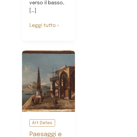
verso il basso,
[…]
Giulia
Leggi tutto »
Andreani:
l’improduttività
come
atto
di
ribellione.
Art Dates
Paesaggi e