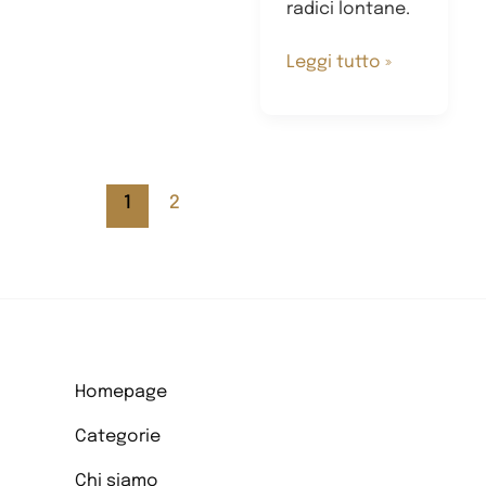
radici lontane.
Maria
Leggi tutto »
Pilotto:
una
pittura
originaria
1
2
Homepage
Categorie
Chi siamo