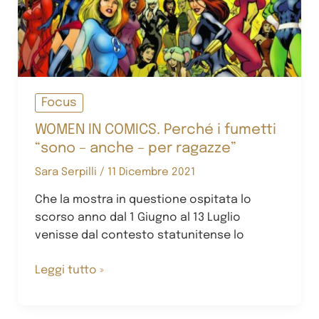
Focus
WOMEN IN COMICS. Perché i fumetti
“sono – anche – per ragazze”
Sara Serpilli
/
11 Dicembre 2021
Che la mostra in questione ospitata lo
scorso anno dal 1 Giugno al 13 Luglio
venisse dal contesto statunitense lo
WOMEN
Leggi tutto »
IN
COMICS.