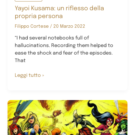
Yayoi Kusama: un riflesso della
propria persona
Filippo Cortese
/
20 Marzo 2022
“I had several notebooks full of
hallucinations. Recording them helped to
ease the shock and fear of the episodes.
That
Yayoi
Leggi tutto »
Kusama:
un
riflesso
della
propria
persona