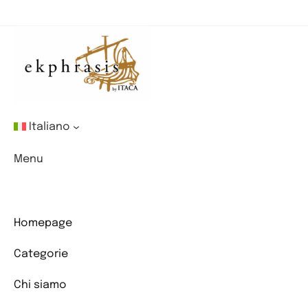
Perché
i
fumetti
“sono
–
anche
–
per
Italiano
ragazze”
Menu
Homepage
Categorie
Chi siamo