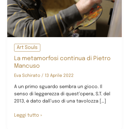
Art Souls
La metamorfosi continua di Pietro
Mancuso
Eva Schirato
/
13 Aprile 2022
A un primo sguardo sembra un gioco. Il
senso di leggerezza di quest’opera, S.T. del
2013, è dato dall’uso di una tavolozza […]
La
Leggi tutto »
metamorfosi