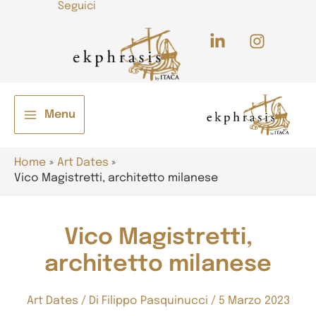
Seguici
Vai
al
contenuto
/disattiva
Menu
Main
Menu
Home
Art Dates
Vico Magistretti, architetto milanese
Vico Magistretti,
/disattiva
architetto milanese
Art Dates
/ Di
Filippo Pasquinucci
/
5 Marzo 2023