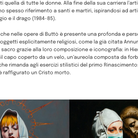
quella di tutte le donne. Alla fine della sua carriera l’art
no spesso riferimento a santi e martiri, ispirandosi ad art
io e il drago (1984-85).
che nelle opere di Buttò è presente una profonda e person
soggetti esplicitamente religiosi, come la già citata Ann
l sacro grazie alla loro composizione e iconografia: in Hie
 capo coperto da un velo, un’aureola composta da forbic
he rimanda agli esercizi stilistici del primo Rinascimento;
è raffigurato un Cristo morto.