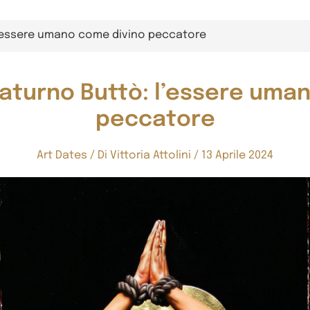
 l’essere umano come divino peccatore
 Saturno Buttò: l’essere uma
peccatore
Art Dates
/ Di
Vittoria Attolini
/
13 Aprile 2024