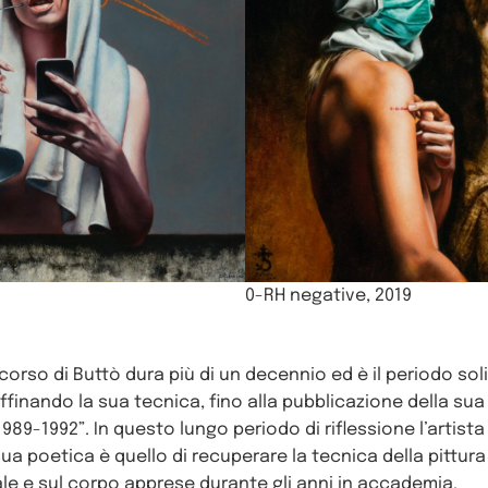
0-RH negative, 2019
orso di Buttò dura più di un decennio ed è il periodo solit
ffinando la sua tecnica, fino alla pubblicazione della su
 1989-1992”. In questo lungo periodo di riflessione l’artis
ua poetica è quello di recuperare la tecnica della pittura 
le e sul corpo apprese durante gli anni in accademia.