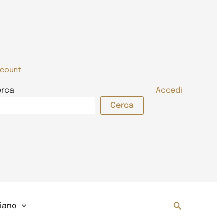
count
erca
Accedi
Cerca
Cerca
liano