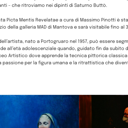
nti – che ritroviamo nei dipinti di Saturno Buttò.
ata Picta Mentis Revelatae a cura di Massimo Pinotti è st
io della galleria MAD di Mantova e sarà visitabile fino al 
dell’artista, nato a Portogruaro nel 1957, può essere seg
nde all’età adolescenziale quando, guidato fin da subito 
 Liceo Artistico dove apprende la tecnica pittorica classica 
la passione per la figura umana e la ritrattistica che div