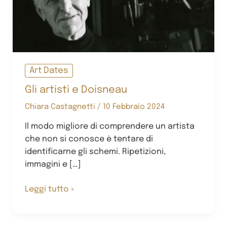
Art Dates
Gli artisti e Doisneau
Chiara Castagnetti
/
10 Febbraio 2024
Il modo migliore di comprendere un artista
che non si conosce è tentare di
identificarne gli schemi. Ripetizioni,
immagini e […]
Gli
Leggi tutto »
artisti
e
Doisneau