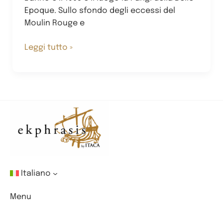
Epoque. Sullo sfondo degli eccessi del
Moulin Rouge e
Attraverso
Leggi tutto »
lo
specchio:
Picasso
e
Pirandello
Italiano
Menu