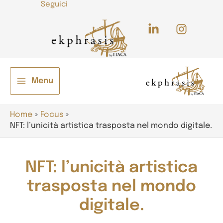
Seguici
Vai
al
contenuto
/disattiva
Menu
Main
Menu
Home
Focus
NFT: l’unicità artistica trasposta nel mondo digitale.
NFT: l’unicità artistica
/disattiva
trasposta nel mondo
digitale.