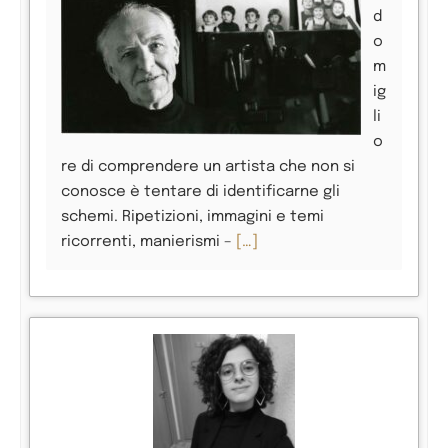
d
o
m
ig
li
o
re di comprendere un artista che non si
conosce è tentare di identificarne gli
schemi. Ripetizioni, immagini e temi
ricorrenti, manierismi –
[…]