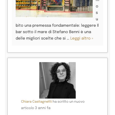
m
o
s
u
bito una premessa fondamentale: leggere Il
bar sotto il mare di Stefano Benni è una
delle migliori scelte che si …
Leggi altro »
Chiara Castagnetti
ha scritto un nuovo
3 anni fa
articolo