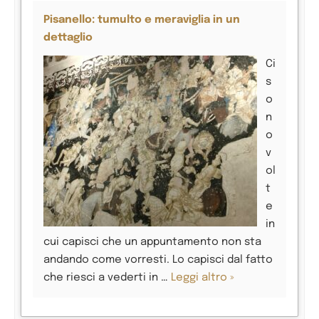
Pisanello: tumulto e meraviglia in un
dettaglio
Ci
s
o
n
o
v
ol
t
e
in
cui capisci che un appuntamento non sta
andando come vorresti. Lo capisci dal fatto
che riesci a vederti in …
Leggi altro »