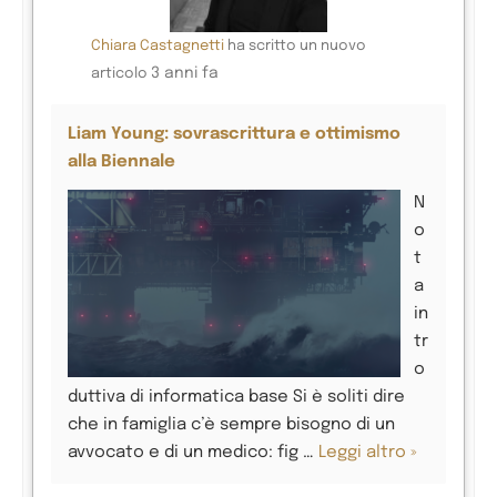
Chiara Castagnetti
ha scritto un nuovo
3 anni fa
articolo
Liam Young: sovrascrittura e ottimismo
alla Biennale
N
o
t
a
in
tr
o
duttiva di informatica base Si è soliti dire
che in famiglia c’è sempre bisogno di un
avvocato e di un medico: fig …
Leggi altro »