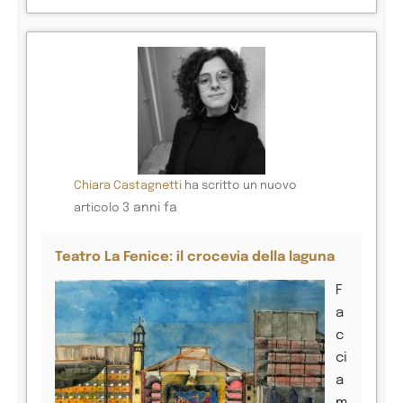
Chiara Castagnetti
ha scritto un nuovo
3 anni fa
articolo
Teatro La Fenice: il crocevia della laguna
F
a
c
ci
a