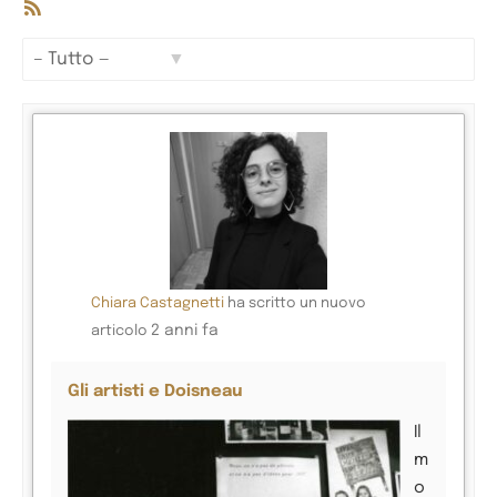
Feed
RSS
Mostra:
Chiara Castagnetti
ha scritto un nuovo
2 anni fa
articolo
Gli artisti e Doisneau
Il
m
o