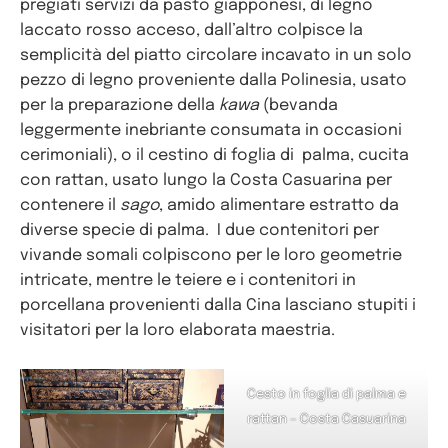
pregiati servizi da pasto giapponesi, di legno
laccato rosso acceso, dall’altro colpisce la
semplicità del piatto circolare incavato in un solo
pezzo di legno proveniente dalla Polinesia, usato
per la preparazione della
kawa
(bevanda
leggermente inebriante consumata in occasioni
cerimoniali), o il cestino di foglia di palma, cucita
con rattan, usato lungo la Costa Casuarina per
contenere il
sago
, amido alimentare estratto da
diverse specie di palma. I due contenitori per
vivande somali colpiscono per le loro geometrie
intricate, mentre le teiere e i contenitori in
porcellana provenienti dalla Cina lasciano stupiti i
visitatori per la loro elaborata maestria.
Cesto in foglia di palma e
rattan – Costa Casuarina