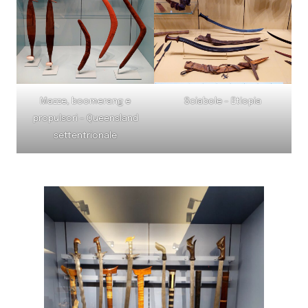
Mazze, boomerang e
Sciabole – Etiopia
propulsori – Queensland
settentrionale