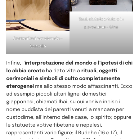
Vasi, ciotole e teiere in
porcellana – Cina
Contenitori per vivande –
Somalia
Infine, l’
interpretazione del mondo e l’ipotesi di chi
lo abbia creato
ha dato vita a
rituali, oggetti
cerimoniali e simboli di culto completamente
eterogenei
ma allo stesso modo affascinanti. Ecco
ad esempio piccoli altari lignei domestici
giapponesi, chiamati Ihai, su cui veniva inciso il
nome buddista dei parenti venuti a mancare per
custodirne, all’interno delle case, lo spirito; oppure
le statuette votive tibetane e nepalesi,
rappresentanti varie figure: il Buddha (16 e 17), il