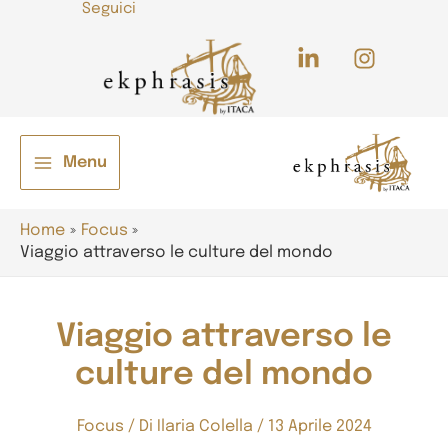
Seguici
Vai
al
contenuto
/disattiva
Menu
Main
Menu
Home
Focus
Viaggio attraverso le culture del mondo
Viaggio attraverso le
culture del mondo
Focus
/ Di
Ilaria Colella
/
13 Aprile 2024