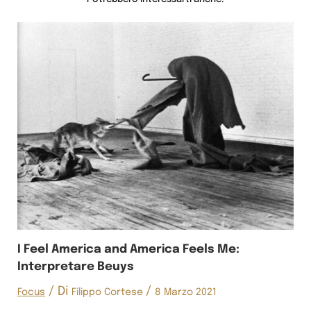
I Feel America and America Feels Me:
Interpretare Beuys
/ Di
/
Focus
Filippo Cortese
8 Marzo 2021